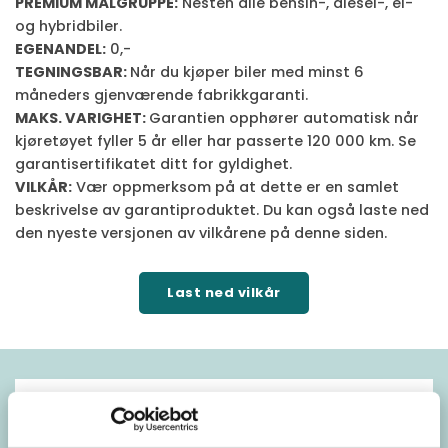
PREMIUM MÅLGRUPPE:
Nesten alle bensin-, diesel-, el-
og hybridbiler.
EGENANDEL:
0,-
TEGNINGSBAR:
Når du kjøper biler med minst 6
måneders gjenværende fabrikkgaranti.
MAKS. VARIGHET:
Garantien opphører automatisk når
kjøretøyet fyller 5 år eller har passerte 120 000 km. Se
garantisertifikatet ditt for gyldighet.
VILKÅR:
Vær oppmerksom på at dette er en samlet
beskrivelse av garantiproduktet. Du kan også laste ned
den nyeste versjonen av vilkårene på denne siden.
Last ned vilkår
Godkjente kjøretøymodeller