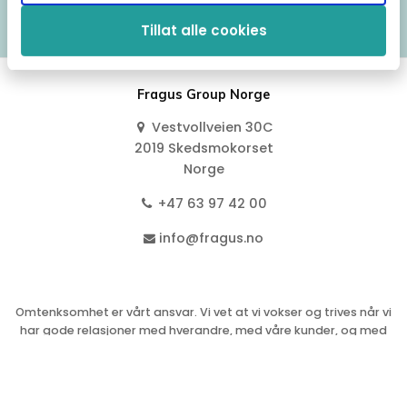
Tilbake til garantioversikten
Tillat alle cookies
Fragus Group Norge
Vestvollveien 30C
2019 Skedsmokorset
Norge
+47 63 97 42 00
info@fragus.no
Omtenksomhet er vårt ansvar. Vi vet at vi vokser og trives når vi
har gode relasjoner med hverandre, med våre kunder, og med
samfunnet generelt.