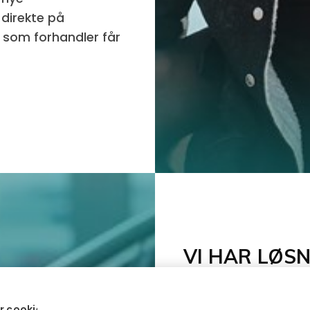
direkte på
g som forhandler får
VI HAR LØS
Hos oss får du tilgan
r cookies