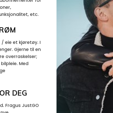
 abonnementer for
oner,
nksjonalitet, etc.
TRØM
 eie et kjøretøy. I
enger. Gjerne til en
yre overraskelser;
 bilpleie. Med
ige
FOR DEG
d. Fragus JustGO
 nye