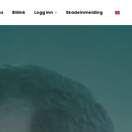
ss
Billink
Logg inn
Skadeinmelding