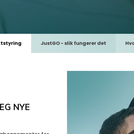
tstyring
JustGO - slik fungerer det
Hva
EG NYE