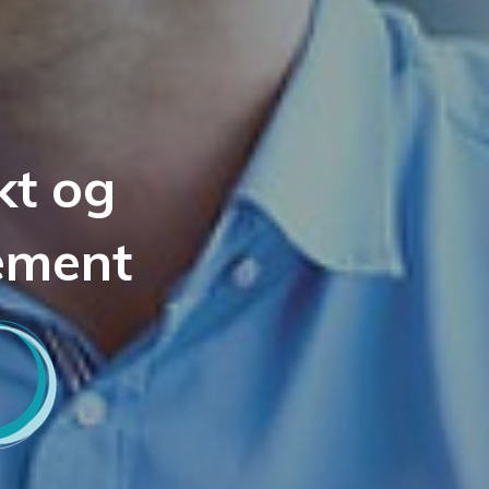
kt og
nement