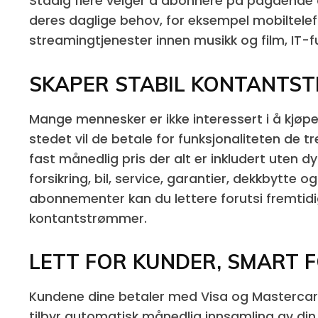
Stadig flere velger å abonnere på pågående
deres daglige behov, for eksempel mobiltelef
streamingtjenester innen musikk og film, IT-fu
SKAPER STABIL KONTANTS
Mange mennesker er ikke interessert i å kjøpe /
stedet vil de betale for funksjonaliteten de tr
fast månedlig pris der alt er inkludert uten d
forsikring, bil, service, garantier, dekkbytte og
abonnementer kan du lettere forutsi fremtid
kontantstrømmer.
LETT FOR KUNDER, SMART 
Kundene dine betaler med Visa og Mastercar
tilbyr automatisk månedlig innsamling av din