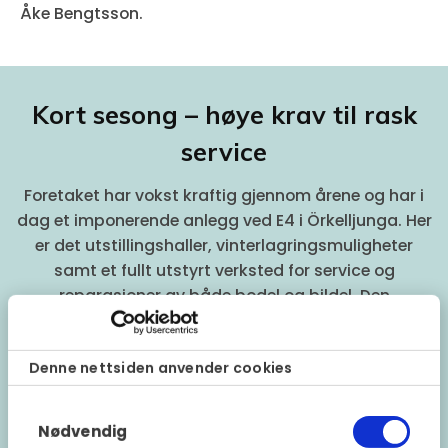
Åke Bengtsson.
Kort sesong – høye krav til rask
service
Foretaket har vokst kraftig gjennom årene og har i
dag et imponerende anlegg ved E4 i Örkelljunga. Her
er det utstillingshaller, vinterlagringsmuligheter
samt et fullt utstyrt verksted for service og
reparasjoner av både bodel og bildel. Den
sympatiske verksmesteren Jesper Lauritsen viser
oss rundt på anlegget, overalt ser man hvor
Denne nettsiden anvender cookies
velfungerende og strukturert alt er i både verksted
og lagerhall.
Samtykkevalg
Nødvendig