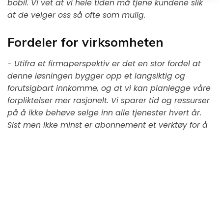
bobil. Vi vet at vi hele tiden må tjene kundene slik
at de velger oss så ofte som mulig.
Fordeler for virksomheten
- Utifra et firmaperspektiv er det en stor fordel at
denne løsningen bygger opp et langsiktig og
forutsigbart innkomme, og at vi kan planlegge våre
forpliktelser mer rasjonelt. Vi sparer tid og ressurser
på å ikke behøve selge inn alle tjenester hvert år.
Sist men ikke minst er abonnement et verktøy for å
bygge langsiktige kunderelasjoner og tillit
,
oppsummerer Bengt-Åke.
Abonnement gjør det enklere for
alle parter
- Vi samarbeider med AB Svensk Bilgaranti på