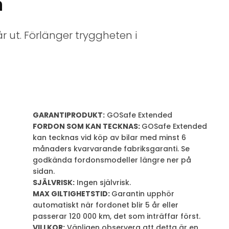
n
r ut. Förlänger tryggheten i
GARANTIPRODUKT:
GOSafe Extended
FORDON SOM KAN TECKNAS:
GOSafe Extended
kan tecknas vid köp av bilar med minst 6
månaders kvarvarande fabriksgaranti. Se
godkända fordonsmodeller längre ner på
sidan.
SJÄLVRISK:
Ingen självrisk.
MAX GILTIGHETSTID:
Garantin upphör
automatiskt när fordonet blir 5 år eller
passerar 120 000 km, det som inträffar först.
VILLKOR:
Vänligen observera att detta är en