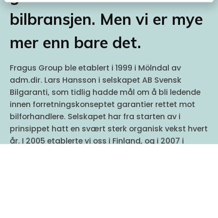
bilbransjen. Men vi er mye
mer enn bare det.
Fragus Group ble etablert i 1999 i Mölndal av
adm.dir. Lars Hansson i selskapet AB Svensk
Bilgaranti, som tidlig hadde mål om å bli ledende
innen forretningskonseptet garantier rettet mot
bilforhandlere. Selskapet har fra starten av i
prinsippet hatt en svært sterk organisk vekst hvert
år. I 2005 etablerte vi oss i Finland, og i 2007 i
Norge. I 2009 kjøpte vi samtlige aksjer i
bransjekollegaen Fragus, og i 2018 startet vi Fragus
Communication AB. I 2019 kjøpte vi opp det danske
selskapet Omnicar og bygget opp virksomheten
vår der.