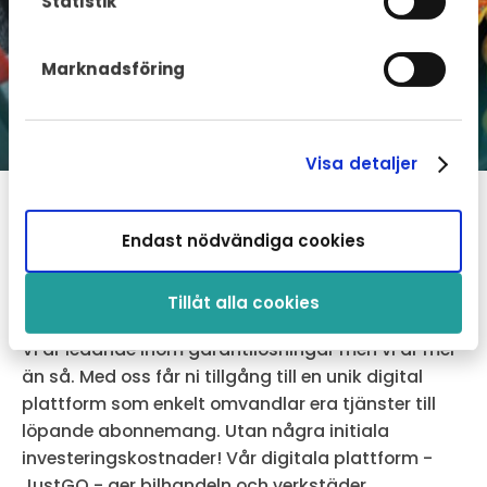
Statistik
Marknadsföring
Visa detaljer
Ett bredare utbud som
Endast nödvändiga cookies
stärker er affär!
Tillåt alla cookies
Vi är ledande inom garantilösningar men vi är mer
än så. Med oss får ni tillgång till en unik digital
plattform som enkelt omvandlar era tjänster till
löpande abonnemang. Utan några initiala
investeringskostnader! Vår digitala plattform -
JustGO - ger bilhandeln och verkstäder