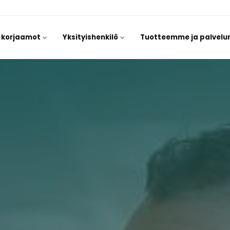
/ korjaamot
Yksityishenkilö
Tuotteemme ja palvel