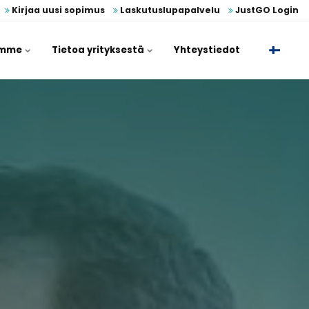
Kirjaa uusi sopimus
Laskutuslupapalvelu
JustGO Login
umme
Tietoa yrityksestä
Yhteystiedot