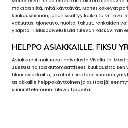
Monet eivät halua ostaa tai omistaa ajoneuvoa. 
maksaa siitä, mitä käyttävät. Monet kokevat par
kuukausihinnan, johon sisältyy kaikki tarvittava il
vakuutus, ajoneuvo, huolto, takuut, renkaiden va
ylläpito. Tilauspalvelu lisää tulevan kassavirran 
HELPPO ASIAKKAILLE, FIKSU Y
Asiakkaasi maksavat palvelusta Visalla tai Maste
JustGO
hoitaa automaattisesti kuukausittaisen v
tilausasiakkailta, ja rahat siirretään suoraan yrityk
asiakkaille helppokäyttöinen ja auttaa jälleenm
suunnittelemaan tulevia tarpeita.