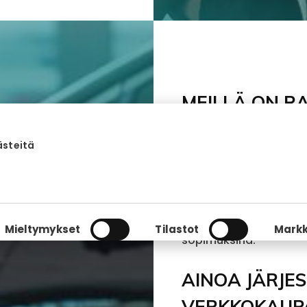
MEILLÄ ON R
Palvelumme tarjoaa yr
ästeitä
alustan, joka muuntaa p
aloitusmaksuja! Digi
huoltosopimukset, taku
markkinointituen. Fra
mahdollisuuden tarjota
Mieltymykset
Tilastot
Markk
sopimuksina.
AINOA JÄRJE
VERKKOKAUP