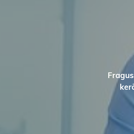
Fragus
ker