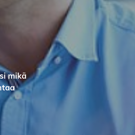
si mikä
ntaa