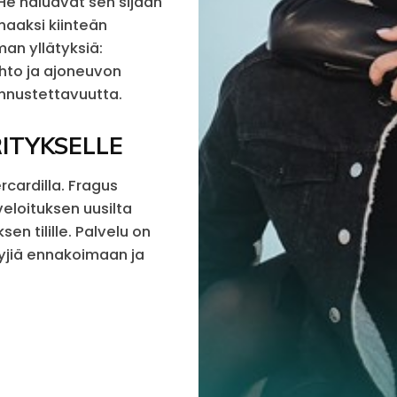
He haluavat sen sijaan
haaksi kiinteän
man yllätyksiä:
ihto ja ajoneuvon
ennustettavuutta.
RITYKSELLE
rcardilla. Fragus
eloituksen uusilta
sen tilille. Palvelu on
yyjiä ennakoimaan ja