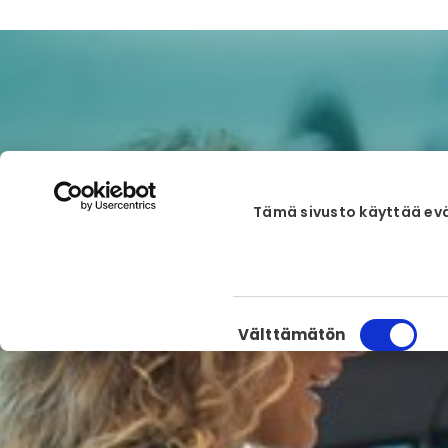
Tämä sivusto käyttää ev
Suostumuksen
Välttämätön
valinta