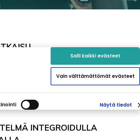
ATKAISU
Salli kaikki evästeet
ityksen käyttöön ainutlaatuisen digitaalisen
alvelut helposti jatkuviksi tilauksiksi. Ilman
Vain välttämättömät evästeet
taalinen alustamme Fragus
JustGO
sisältää
ut, tilaukseen liittyvät palvelut ja
gus
JustGO
tuo autokaupoille ja huoltoliikkeille
 asiakkailleen erilaisia palveluita jatkuvina
inointi
Näytä tiedot
STELMÄ INTEGROIDULLA
ALLA