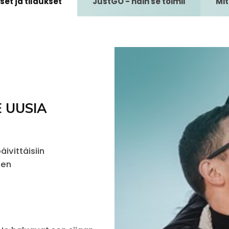
et ja tilaukset
JustGO - näin se toimii
Mit
 UUSIA
ivittäisiin
ien