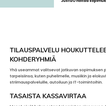
JustGO hoitaa sopimuks
TILAUSPALVELU HOUKUTTELEE
KOHDERYHMIÄ
Yhä useammat valitsevat jatkuvan sopimuksen pä
tarpeisiinsa, kuten puhelimelle, musiikin ja elokuv
striimauspalveluille, autoiluun ja IT-toimintoihin.
TASAISTA KASSAVIRTAA