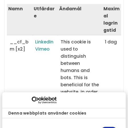
Namn
Utfärdar
Ändamål
Maxim
e
al
lagrin
gstid
__cf_b
LinkedIn
This cookie is
1 dag
m [x2]
Vimeo
used to
distinguish
between
humans and
bots. This is
beneficial for the
website, in order
to make valid
reports on the
use of their
Denna webbplats använder cookies
website.
Samtyckesval