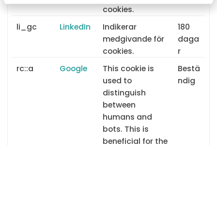
cookies.
li_gc
LinkedIn
Indikerar
180
medgivande för
daga
cookies.
r
rc::a
Google
This cookie is
Bestä
used to
ndig
distinguish
between
humans and
bots. This is
beneficial for the
website, in order
to make valid
reports on the
use of their
website.