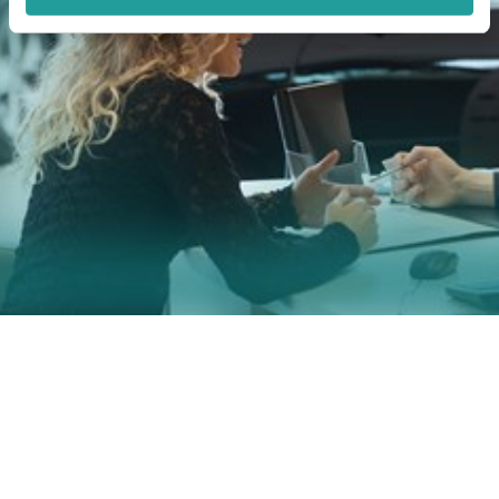
VI HAR LØSNINGEN
Hos os får du adgang til en unik markedsplatform,
der nemt forvandler dine serviceydelser til løbende
abonnement. Uden indledende