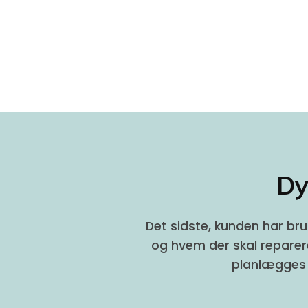
Dy
Det sidste, kunden har bru
og hvem der skal reparere
planlægges 