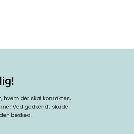
ig!
r, hvem der skal kontaktes,
1 time! Ved godkendt skade
nden besked.