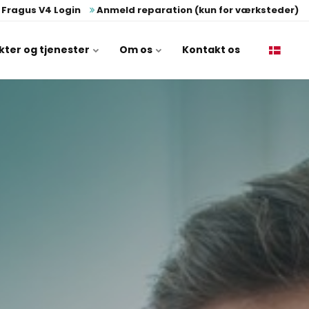
Fragus V4 Login
Anmeld reparation (kun for værksteder)
kter og tjenester
Om os
Kontakt os