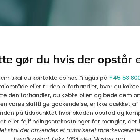
tte gør du hvis der opstår 
oblem skal du kontakte os hos Fragus på
+45 53 800
alområde eller til den bilforhandler, hvor du købte
te den forhandler, du købte bilen og bede dem o
n vores skriftlige godkendelse, er ikke dækket af g
tanden på tidspunktet hvor skaden opstod og kompens
t eller fejlfindingsomkostninger for mangler, der ik
andet skal der anvendes et autoriseret mærkeværkst
betalingskort, f.eks. VISA eller Mastercard.