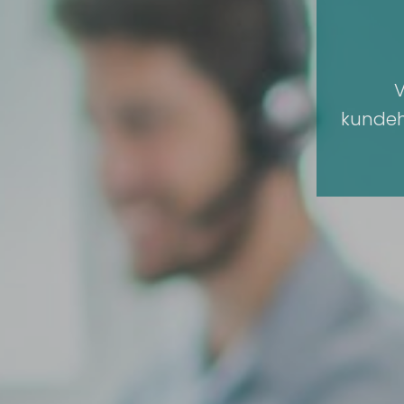
V
kundeh