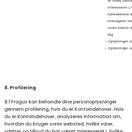
af vores tilbud
interesseret i, 
nyhedsbreve d
interageret med
vores events du
dig
– Oplysninger 
– Oplysninger o
8. Profilering
8.1 Fragus kan behandle dine personoplysninger
gennem profilering, hvis du er Kontoindehaver. Hvis
du er Kontoindehaver, analyseres information om,
hvordan du bruger vores websted, hvilke varer,
ydelser og tilbud du har været interesseret i, hvilke