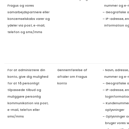
Fragus og vores
nummer og e-m
samarbejdspartnere eller
– Geografiske o
koncernselskabs varer og
– IP-adresse, e
ydeler via post, e-mail,
information og
telefon og sms/mms
For at administrere din
Gennemførelse af
- Navn, adresse,
konto, give dig mulighed
aftaler om Fragus
nummer og e-m
for at få personligt
konto
– Geografiske o
tilpassede tilbud og
– IP-adresse, e
muliggøre personlig
loginformatio
kommunikation via post,
– Kundenummer,
e-mail, telefon eller
oplysninger
sms/mms
– Oplysninger o
bruger vores we