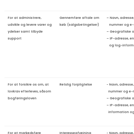
For at administrere,
Gennemføre aftale om
– Navn, adresse,
udvikle og levere varer og
køb (salgsbetingelser)
nummer og e-
ydelser samt tilbyde
– Geografiske o
support
– IP-adresse, e
og log-
inform
For at forsikre os om, at
Retslig forpligtelse
- Navn, adresse,
lovkrav efterleves, såsom
nummer og e-m
bogføringsloven
– Geografiske o
– IP-adresse, e
information og
For at markedsføre
Interesseafvejning
- Navn, adresse,