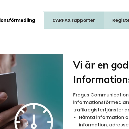
ionsförmedling
CARFAX rapporter
Regist
Vi är en go
Information
Fragus Communication 
informationsförmedlare.
trafikregistertjänster dä
Hämta information oc
information, adresse