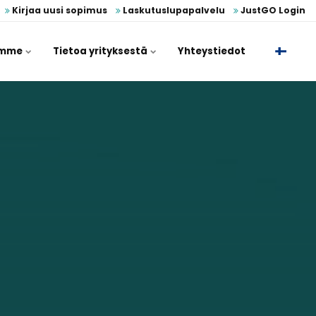
Kirjaa uusi sopimus
Laskutuslupapalvelu
JustGO Login
umme
Tietoa yrityksestä
Yhteystiedot