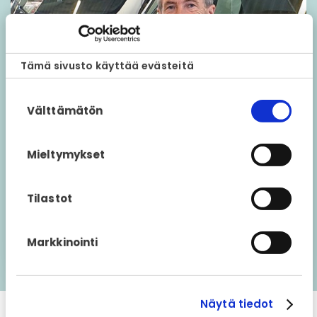
Tämä sivusto käyttää evästeitä
Suostumuksen
Välttämätön
valinta
Bengt i Örkelljunga
Mieltymykset
Bengt i Örkelljunga on yksi Ruotsin suurimmista ja
vanhimmista matkailuautoja ja -vaunuja myyvistä
Tilastot
yrityksistä
Markkinointi
Lue lisää
Näytä tiedot