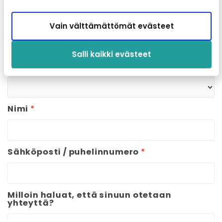
Haluatko meidän ottavan
sinuun yhteyttä?
Vain välttämättömät evästeet
Salli kaikki evästeet
Kenen haluat ottaa sinuun yhteyttä?
*
Valitse
Nimi
*
Sähköposti / puhelinnumero
*
Milloin haluat, että sinuun otetaan
yhteyttä?