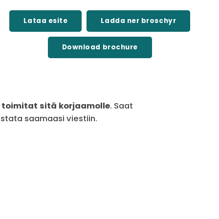
Lataa esite
Ladda ner broschyr
Download brochure
 toimitat sitä korjaamolle
. Saat
astata saamaasi viestiin.