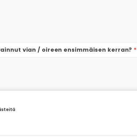
avainnut vian / oireen ensimmäisen kerran?
ästeitä
 jo käynyt korjaamolla?
*