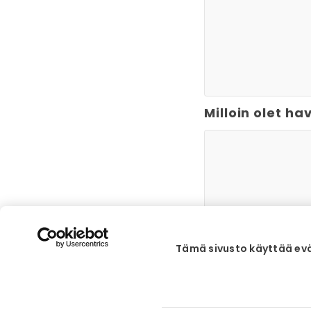
Milloin olet h
Tämä sivusto käyttää ev
Onko ajoneuvo
Kyllä