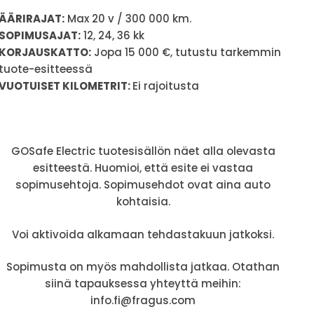
ÄÄRIRAJAT:
Max 20 v / 300 000 km.
SOPIMUSAJAT:
12, 24, 36 kk
KORJAUSKATTO:
Jopa 15 000 €, tutustu tarkemmin
tuote-esitteessä
VUOTUISET KILOMETRIT:
Ei rajoitusta
GOSafe Electric tuotesisällön näet alla olevasta
esitteestä. Huomioi, että esite ei vastaa
sopimusehtoja. Sopimusehdot ovat aina auto
kohtaisia.
Voi aktivoida alkamaan tehdastakuun jatkoksi.
Sopimusta on myös mahdollista jatkaa. Otathan
siinä tapauksessa yhteyttä meihin:
info.fi@fragus.com