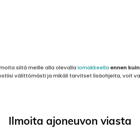
oita siitä meille alla olevalla
Iomakkeella
ennen kuin
iisi välittömästi ja mikäli tarvitset lisäohjeita, voit v
Ilmoita ajoneuvon viasta