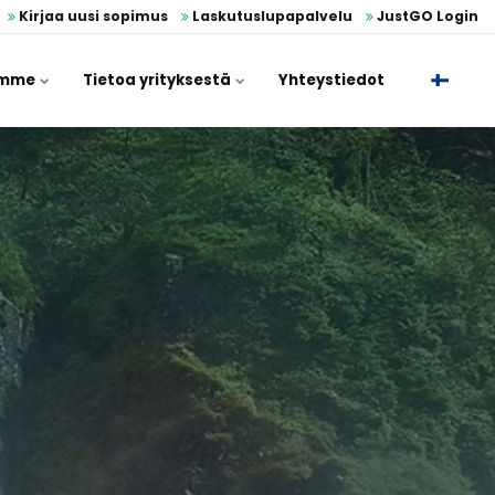
Kirjaa uusi sopimus
Laskutuslupapalvelu
JustGO Login
umme
Tietoa yrityksestä
Yhteystiedot