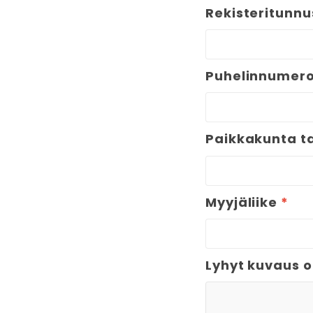
Rekisteritunnu
Puhelinnumer
Paikkakunta t
Myyjäliike
*
Lyhyt kuvaus 