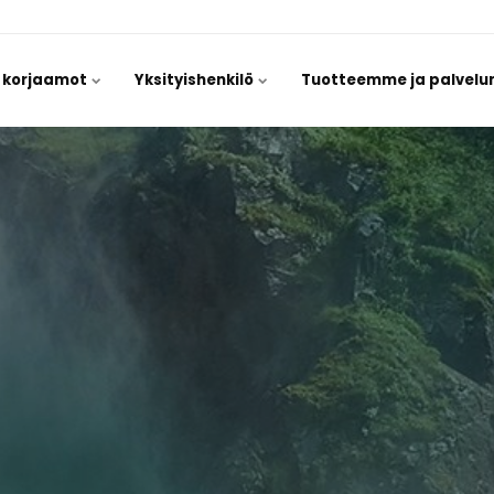
/ korjaamot
Yksityishenkilö
Tuotteemme ja palvel