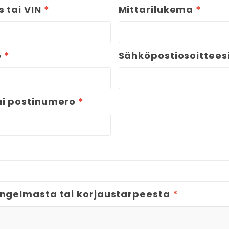
s tai VIN
*
Mittarilukema
*
o
*
Sähköpostiosoittees
ai postinumero
*
ongelmasta tai korjaustarpeesta
*