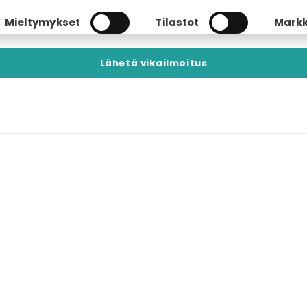
Mieltymykset
Tilastot
Markk
Kannamme vastuumme ja välitämme muista.
Tiedämme, että kasvun ja hyvinvoinnin perustana
ovat hyvät suhteet toisiimme, asiakkaisiimme ja
yhteiskuntaan.