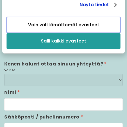
Näytä tiedot
Etkö saanut vastausta
Vain välttämättömät evästeet
kysymykseesi?
Salli kaikki evästeet
Ota yhteyttä ja autamme sinua parhaalla
mahdollisella tavalla!
Kenen haluat ottaa sinuun yhteyttä?
*
Valitse
Nimi
*
Sähköposti / puhelinnumero
*