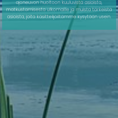
ajoneuvon huoltoon kuuluvista asioista,
matkustamisesta ulkomaille ja muista tärkeistä
asioista, joita käsittelijöiltämme kysytään usein.